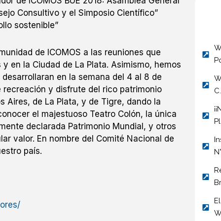
inador de ICOMOS BUE 2018: Asamblea General
jo Consultivo y el Simposio Científico”
ollo sostenible”
W
comunidad de ICOMOS a las reuniones que
P
s y en la Ciudad de La Plata. Asimismo, hemos
desarrollaran en la semana del 4 al 8 de
W
recreación y disfrute del rico patrimonio
C
s Aires, de La Plata, y de Tigre, dando la
¡
onocer el majestuoso Teatro Colón, la única
Pl
mente declarada Patrimonio Mundial, y otros
lar valor. En nombre del Comité Nacional de
I
estro país.
N
R
B
E
ores/
W