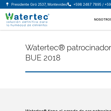
Ir
Presidente Giró 2537, Montevideo
+598 2487 7895 / +59
al
contenido
NOSOTRO
Watertec® patrocinado
BUE 2018