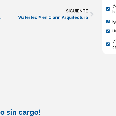
¿
Next
SIGUIENTE
h
la Guía Valle Escondido – Córdoba
Watertec ® en Clarín Arquitectura
I
H
¿
c
o sin cargo!