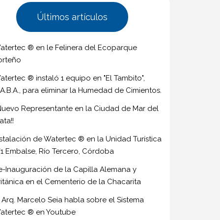
Últimos artículos
atertec ® en le Felinera del Ecoparque
orteño
atertec ® instaló 1 equipo en "El Tambito",
.A.B.A., para eliminar la Humedad de Cimientos.
¡Nuevo Representante en la Ciudad de Mar del
ata!!
nstalación de Watertec ® en la Unidad Turística
°1 Embalse, Río Tercero, Córdoba
e-Inauguración de la Capilla Alemana y
ritánica en el Cementerio de la Chacarita
l Arq. Marcelo Seia habla sobre el Sistema
atertec ® en Youtube