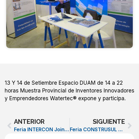
13 Y 14 de Setiembre Espacio DUAM de 14 a 22
horas Muestra Provincial de Inventores Innovadores
y Emprendedores Watertec® expone y participa.
Prev
Ne
ANTERIOR
SIGUIENTE
Feria INTERCON Joinville Brasil del 2 al 5 de Octubre
Feria CONSTRUSUL 2013 Novo Hamburgo – Brasil