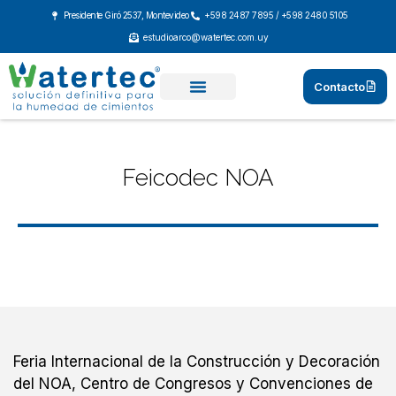
Ir
Presidente Giró 2537, Montevideo
+598 2487 7895 / +598 2480 5105
al
estudioarco@watertec.com.uy
contenido
Contacto
Feicodec NOA
Feria Internacional de la Construcción y Decoración
del NOA, Centro de Congresos y Convenciones de