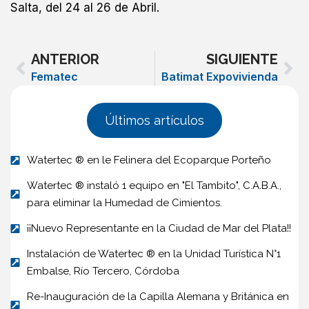
Salta, del 24 al 26 de Abril.
Prev
Ne
ANTERIOR
SIGUIENTE
Fematec
Batimat Expovivienda
Últimos artículos
Watertec ® en le Felinera del Ecoparque Porteño
Watertec ® instaló 1 equipo en "El Tambito", C.A.B.A.,
para eliminar la Humedad de Cimientos.
¡¡Nuevo Representante en la Ciudad de Mar del Plata!!
Instalación de Watertec ® en la Unidad Turística N°1
Embalse, Río Tercero, Córdoba
Re-Inauguración de la Capilla Alemana y Británica en