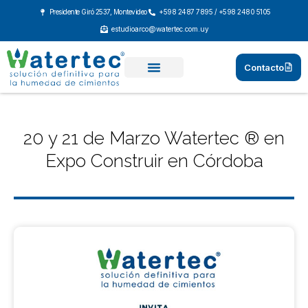
Ir
Presidente Giró 2537, Montevideo
+598 2487 7895 / +598 2480 5105
al
estudioarco@watertec.com.uy
contenido
Contacto
20 y 21 de Marzo Watertec ® en
Expo Construir en Córdoba