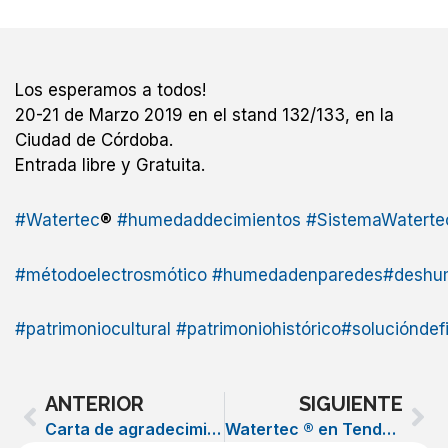
Los esperamos a todos!
20-21 de Marzo 2019 en el stand 132/133, en la
Ciudad de Córdoba.
Entrada libre y Gratuita.
#
Watertec
®
#
humedaddecimientos
#
SistemaWaterte
#
métodoelectrosmótico
#
humedadenparedes
#
deshum
#
patrimoniocultural
#
patrimoniohistórico
#
solucióndefi
Prev
Ne
ANTERIOR
SIGUIENTE
Carta de agradecimiento para Watertec® de ICOMOS Argentina
Watertec ® en Tendencias de la Voz del Interior